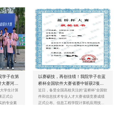
院学子在第
以赛砺技，再创佳绩！我院学子在蓝
计大赛河南
桥杯全国软件大赛省赛中斩获2项荣
国大学生计算
誉
近日，备受全国高校关注的“蓝桥杯”全国软
果正式公
件和信息技术专业人才大赛省级竞赛成绩
实的专业素
正式公布。信息工程学院计算机应用技...