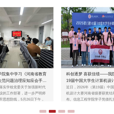
学院集中学习《河南省教育
科创逐梦 喜获佳绩——我
失范问题治理应知应会手
19届中国大学生计算机设
落实学校党委关于加强新时代
省赛中斩获殊荣
近日，2026年（第19届）中
设的工作部署，进一步严明师
机设计大赛河南省级赛获奖结
牢思想防线，5月26日下午，
布。信息工程学院学子凭借扎
养、...