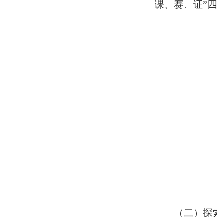
课、赛、证”
（二）探