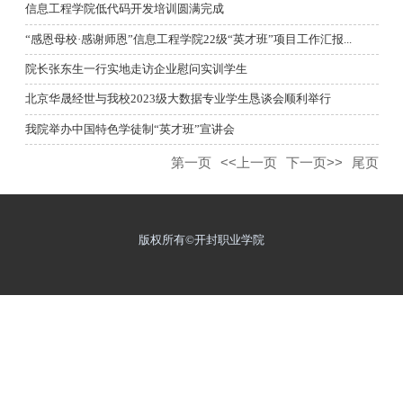
信息工程学院低代码开发培训圆满完成
“感恩母校·感谢师恩”信息工程学院22级“英才班”项目工作汇报...
院长张东生一行实地走访企业慰问实训学生
北京华晟经世与我校2023级大数据专业学生恳谈会顺利举行
我院举办中国特色学徒制“英才班”宣讲会
第一页
<<上一页
下一页>>
尾页
版权所有©开封职业学院